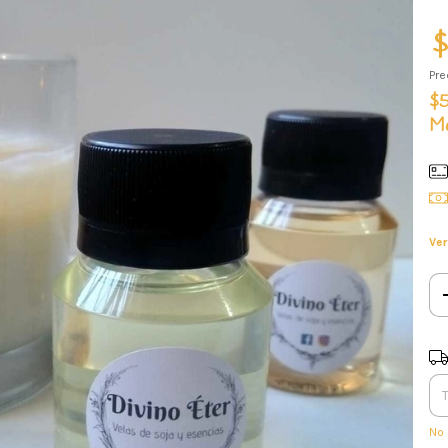
$
Pre
$5
Me
Ver
Ent
No 