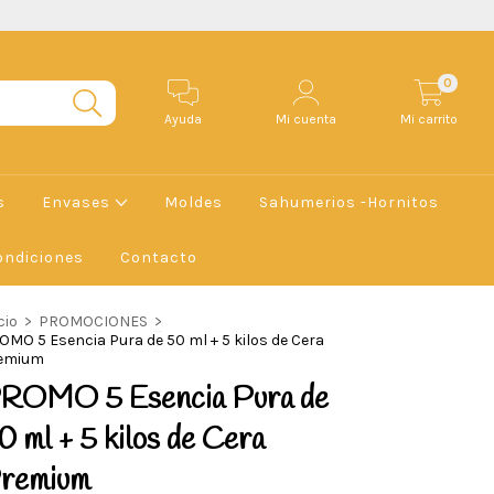
0
Ayuda
Mi cuenta
Mi carrito
s
Envases
Moldes
Sahumerios -Hornitos
ondiciones
Contacto
cio
>
PROMOCIONES
>
OMO 5 Esencia Pura de 50 ml + 5 kilos de Cera
emium
ROMO 5 Esencia Pura de
0 ml + 5 kilos de Cera
remium