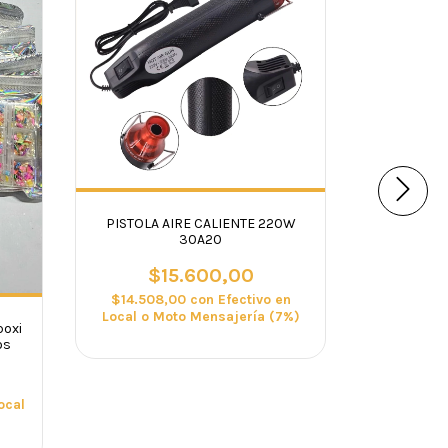
PISTOLA AIRE CALIENTE 220W
ENCENDED
30A20
$15.600,00
$
$14.508,00
con
Efectivo en
$5.756,7
Local o Moto Mensajería (7%)
o Moto
oxi
os
ocal