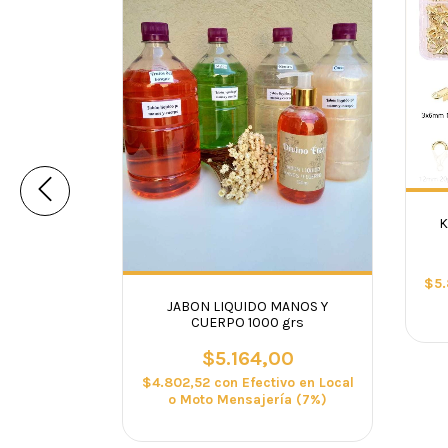
a de 50 ml
K
00
vo en Local
$5
ía (7%)
JABON LIQUIDO MANOS Y
CUERPO 1000 grs
$5.164,00
$4.802,52
con
Efectivo en Local
o Moto Mensajería (7%)