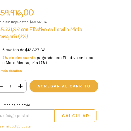
59.916,00
cio sin impuestos
$49.517,36
5.721,88
con
Efectivo en Local o Moto
nsajería (7%)
6
cuotas de
$13.327,32
7% de descuento
pagando con Efectivo en Local
o Moto Mensajería (7%)
 más detalles
CAMBIAR CP
regas para el CP:
Medios de envío
CALCULAR
sé mi código postal