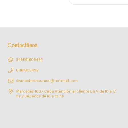
Contactános
5491161809492
01161809492
divinoeterinsumos@hotmail.com
Mercedes 1037 Caba Atención al cliente L a V. de 10 a 17
hs y Sábados de 10 a 13 hs