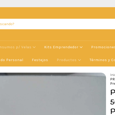
Insumos p/ Velas
Kits Emprendedor
Promocione
ado Personal
Festejos
Productos
Términos y C
Ini
PR
Pr
P
5
P