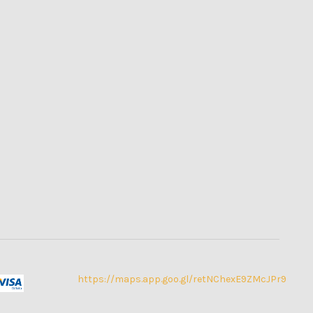
https://maps.app.goo.gl/retNChexE9ZMcJPr9