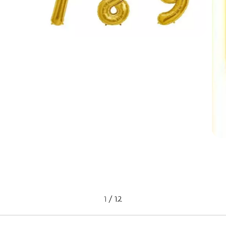
1
/
12