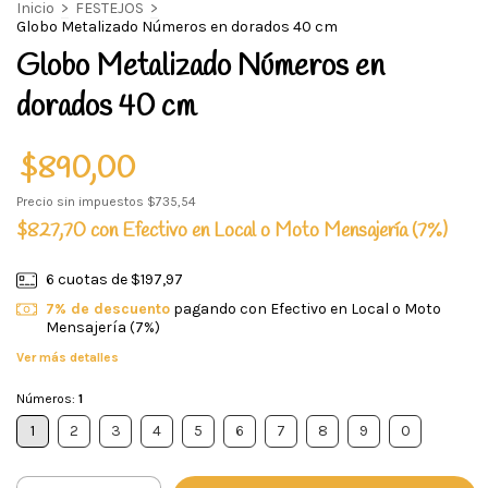
Inicio
>
FESTEJOS
>
Globo Metalizado Números en dorados 40 cm
Globo Metalizado Números en
dorados 40 cm
$890,00
Precio sin impuestos
$735,54
$827,70
con
Efectivo en Local o Moto Mensajería (7%)
6
cuotas de
$197,97
7% de descuento
pagando con Efectivo en Local o Moto
Mensajería (7%)
Ver más detalles
Números:
1
1
2
3
4
5
6
7
8
9
0