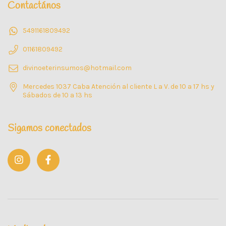
Contactános
5491161809492
01161809492
divinoeterinsumos@hotmail.com
Mercedes 1037 Caba Atención al cliente L a V. de 10 a 17 hs y
Sábados de 10 a 13 hs
Sigamos conectados