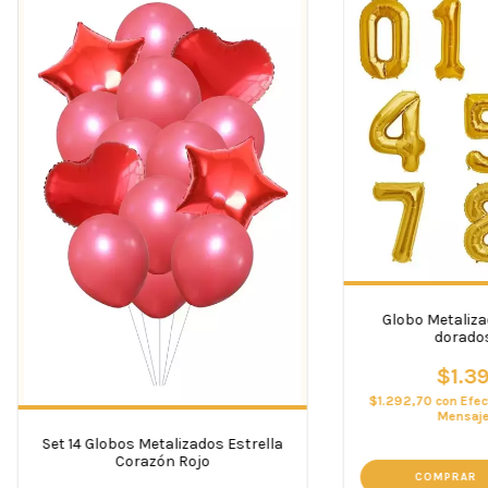
Globo Metaliz
dorado
$1.3
$1.292,70
con
Efec
Mensaje
Set 14 Globos Metalizados Estrella
Corazón Rojo
COMPRAR