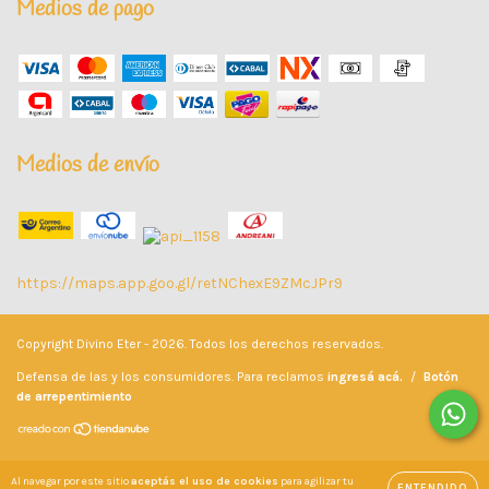
Medios de pago
Medios de envío
https://maps.app.goo.gl/retNChexE9ZMcJPr9
Copyright Divino Eter - 2026. Todos los derechos reservados.
Defensa de las y los consumidores. Para reclamos
ingresá acá.
/
Botón
de arrepentimiento
Al navegar por este sitio
aceptás el uso de cookies
para agilizar tu
ENTENDIDO